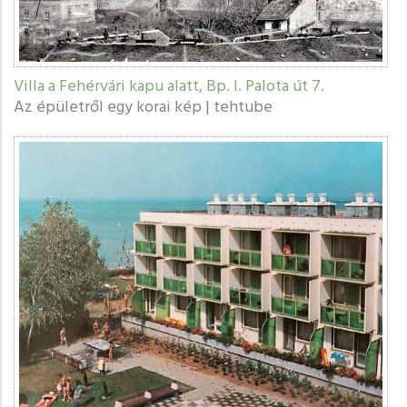
Villa a Fehérvári kapu alatt, Bp. I. Palota út 7.
Az épületről egy korai kép
|
tehtube