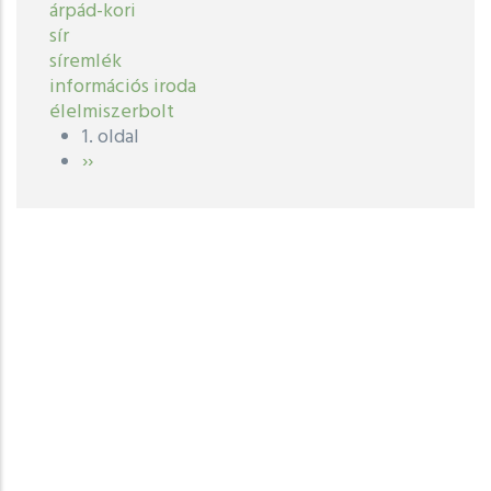
árpád-kori
sír
síremlék
információs iroda
élelmiszerbolt
1. oldal
Oldalszámozás
Következő
››
oldal