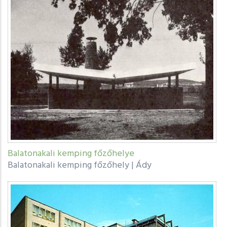
Balatonakali kemping főzőhelye
Balatonakali kemping főzőhely
|
Ády