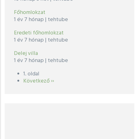
Főhomlokzat
1 év 7 hónap
|
tehtube
Eredeti főhomlokzat
1 év 7 hónap
|
tehtube
Delej villa
1 év 7 hónap
|
tehtube
1. oldal
Oldalszámozás
Következő
Következő ››
oldal