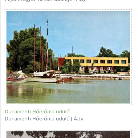
Dunamenti Hőerőmű üdülő
Dunamenti Hőerőmű üdülő
|
Ády