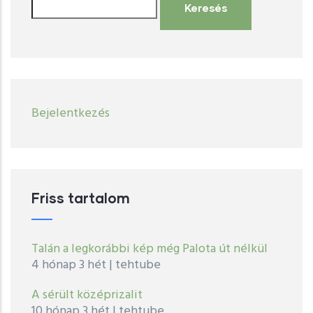
Keresés
User
Bejelentkezés
account
menu
Friss tartalom
Talán a legkorábbi kép még Palota út nélkül
4 hónap 3 hét
|
tehtube
A sérült középrizalit
10 hónap 3 hét
|
tehtube