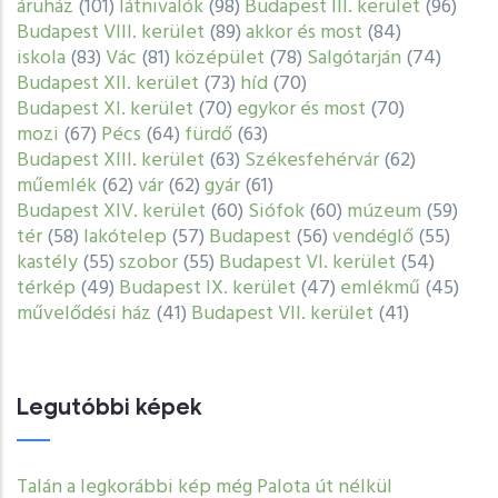
áruház
(101)
látnivalók
(98)
Budapest III. kerület
(96)
Budapest VIII. kerület
(89)
akkor és most
(84)
iskola
(83)
Vác
(81)
középület
(78)
Salgótarján
(74)
Budapest XII. kerület
(73)
híd
(70)
Budapest XI. kerület
(70)
egykor és most
(70)
mozi
(67)
Pécs
(64)
fürdő
(63)
Budapest XIII. kerület
(63)
Székesfehérvár
(62)
műemlék
(62)
vár
(62)
gyár
(61)
Budapest XIV. kerület
(60)
Siófok
(60)
múzeum
(59)
tér
(58)
lakótelep
(57)
Budapest
(56)
vendéglő
(55)
kastély
(55)
szobor
(55)
Budapest VI. kerület
(54)
térkép
(49)
Budapest IX. kerület
(47)
emlékmű
(45)
művelődési ház
(41)
Budapest VII. kerület
(41)
Legutóbbi képek
Talán a legkorábbi kép még Palota út nélkül