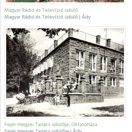
Magyar Rádió és Televízió üdülő
Magyar Rádió és Televízió üdülő
|
Ády
Fejér megyei Tanács üdülője, Oktatóháza
Fejér megyei Tanács üdülője
|
Ády