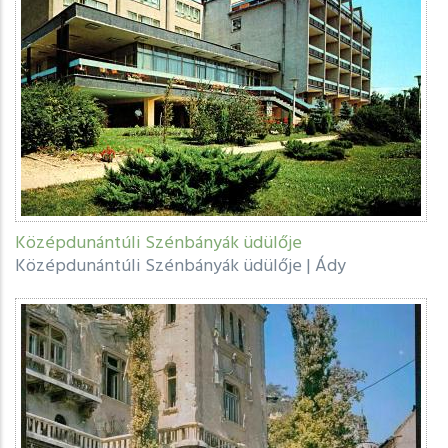
Középdunántúli Szénbányák üdülője
Középdunántúli Szénbányák üdülője
|
Ády