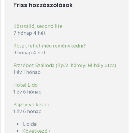
Friss hozzászólások
Körszálló, second life
7 hónap 4 hét
Köszi, lehet még reménykedni?
9 hónap 4 hét
Erzsébet Szálloda (Bp.V. Károlyi Mihály utca)
1 év 1 hónap
Hotel Lido
1 év 6 hónap
Pajzsvivo képei
1 év 6 hónap
1. oldal
Oldalszámozás
Következő
Következő ›